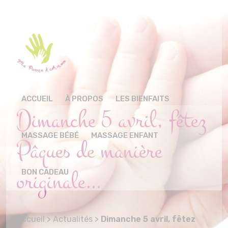
ACCUEIL
À PROPOS
LES BIENFAITS
Dimanche 5 avril, fêtez
MASSAGE BÉBÉ
MASSAGE ENFANT
Pâques de manière
originale…
BON CADEAU
Accueil
>
Actualités
>
Dimanche 5 avril, fêtez