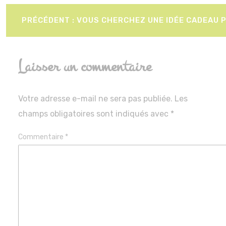
Navigation
PRÉCÉDENT :
VOUS CHERCHEZ UNE IDÉE CADEAU P
de
l’article
Laisser un commentaire
Votre adresse e-mail ne sera pas publiée.
Les
champs obligatoires sont indiqués avec
*
Commentaire
*