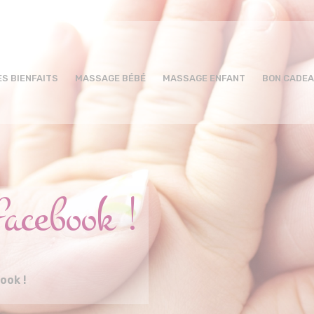
ES BIENFAITS
MASSAGE BÉBÉ
MASSAGE ENFANT
BON CADE
acebook !
ook !