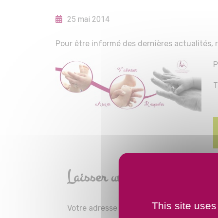
25 mai 2014
Pour être informé des dernières actualités,
P
Navigation
de
l’article
Laisser un commentaire
This site uses
Votre adresse e-mail ne sera pas publiée.