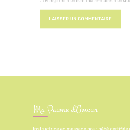
Enregistrer mon nom, mon e-mail et mon sit
Ma Paume d'Amour
Instructrice en massage pour bébé certifiée p