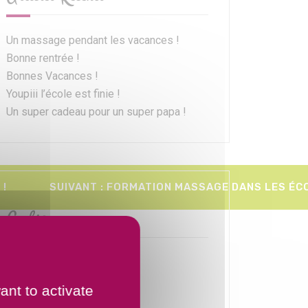
Un massage pendant les vacances !
Bonne rentrée !
Bonnes Vacances !
Youpiii l’école est finie !
Un super cadeau pour un super papa !
 !
SUIVANT :
FORMATION MASSAGE DANS LES ÉC
Archives
octobre 2017
août 2017
ant to activate
juillet 2017