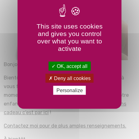
This site uses cookies
and gives you control
over what you want to
activate
Bonjour,
OK, accept all
Bientôt la fête des mères, n’hésitez pas à faire ou à
Deny all cookies
vous faire ce joli cadeau… passez un beau et doux
Personalize
moment avec votre enfant ! Apprenez à masser votre
enfant pour cette occasion ! Pour consulter les
bons
cadeau c’est par ici
!
Contactez moi pour de plus amples renseignements.