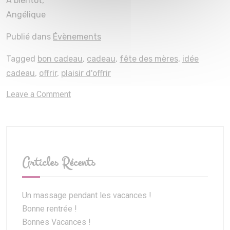
À bientôt,
Angélique
Publié dans
Évènements
Tagged
bon cadeau
,
cadeau
,
fête des mères
,
idée
cadeau
,
offrir
,
plaisir d'offrir
on
Leave a Comment
Idée
Cadeau
pour
la
fête
Articles Récents
des
mères
!
Un massage pendant les vacances !
Bonne rentrée !
Bonnes Vacances !