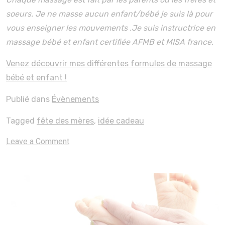
soeurs. Je ne masse aucun enfant/bébé je suis là pour
vous enseigner les mouvements .Je suis instructrice en
massage bébé et enfant certifiée AFMB et MISA france.
Venez découvrir mes différentes formules de massage
bébé et enfant !
Publié dans
Évènements
Tagged
fête des mères
,
idée cadeau
on
Leave a Comment
Pour
la
fête
des
mères,
offrez