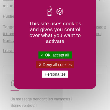
manquer mes dernières actualités !
Publié dans
Évènements
This site uses cookies
Tagged
apprendre à masser
,
atelier à domicile
,
massage
and gives you control
à domicile
,
massage pour bébé
,
massage pour enfant
,
over what you want to
activate
Nancy
,
Toul
on
Leave a Comment
OK, accept all
Bonjour
et
Deny all cookies
bienvenue
!
Personalize
Articles Récents
Un massage pendant les vacances !
Bonne rentrée !