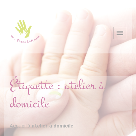
Étiquette :
atelier à
domicile
Accueil
>
atelier à domicile