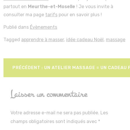
partout en
Meurthe-et-Moselle
! Je vous invite à
consulter ma page
tarifs
pour en savoir plus !
Publié dans
Évènements
Tagged
apprendre à masser
,
idée cadeau Noël
,
massage
Navigation
PRÉCÉDENT :
UN ATELIER MASSAGE = UN CADEAU P
de
l’article
Laisser un commentaire
Votre adresse e-mail ne sera pas publiée.
Les
champs obligatoires sont indiqués avec
*