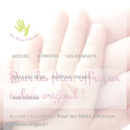
ACCUEIL
À PROPOS
LES BIENFAITS
Pour les fêtes, offrez un
MASSAGE BÉBÉ
MASSAGE ENFANT
cadeau original !
BON CADEAU
Accueil
>
Actualités
>
Pour les fêtes, offrez un
cadeau original !